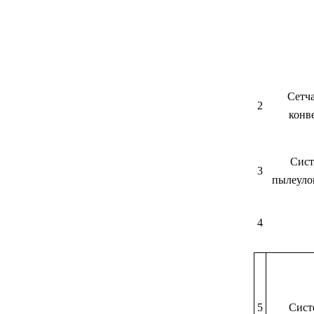
Сетч
2
конв
Сист
3
пылеуло
4
5
Сист