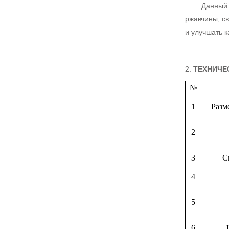
Данный 
ржавчины, св
и улучшать 
2.
ТЕХНИЧЕ
№
1
Разм
2
3
С
4
5
6