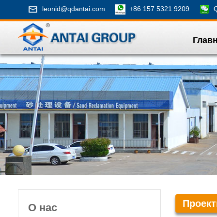
leonid@qdantai.com
+86 157 5321 9209
Qi
Глав
Проек
О нас