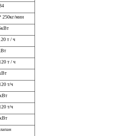
34
*
25
0
кг/мин
5
кВт
120
т / ч
Вт
120
т / ч
кВт
120
т/ч
кВт
120
т/ч
кВт
лапан