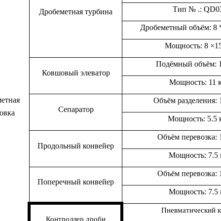
Тип № .: Q
D
0
Дробеметная турбина
Дробеметный объём
:
8
Мощность:
8
×
1
Подёмный объём:
Ковшовый элеватор
Мощность:
11
к
етная
Объём разделения:
Сепаратор
овка
Мощность:
5
.
5
Объём перевозка:
Продольный
конвейер
Мощность:
7.5
Объём перевозка:
Поперечный
конвейер
Мощность:
7
.
5
Пневматический к
Контроллер дроби