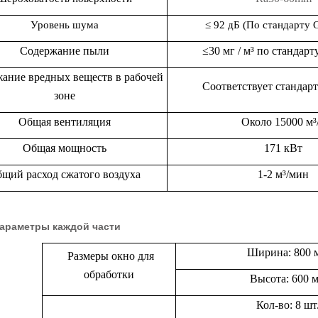
Уровень шума
≤ 92 дБ (По стандарту
Содержание пыли
≤
30
мг / м³
по
стандарт
ание вредных веществ в рабочей
Соответствует стандарт
зоне
Общая вентиляция
Около 15000 м³
Общая мощность
171 кВт
щий расход сжатого воздуха
1-2 м³/мин
араметры каждой части
Ширина:
8
00 
Размер
ы
окно для
обработки
Высота:
6
00 
Кол-во:
8
шт