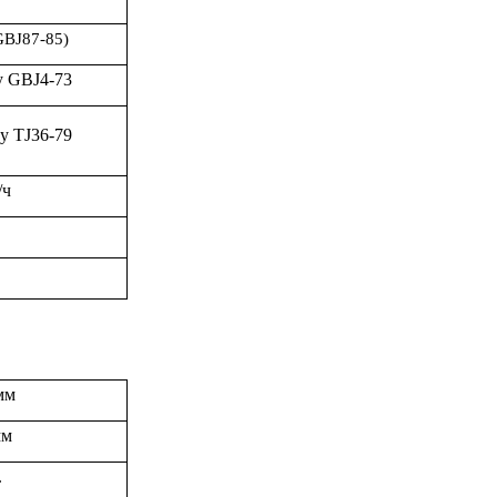
GBJ
87-85)
у
GBJ4-73
у TJ36-79
/ч
мм
мм
.