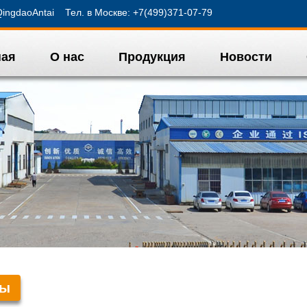
ngdaoAntai Тел. в Москве: +7(499)371-07-79
ная
О нас
Продукция
Новости
ты