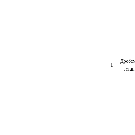
Дробем
1
устан