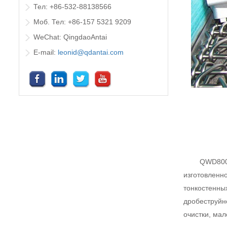
Тел: +86-532-88138566
Моб. Тел: +86-157 5321 9209
WeChat: QingdaoAntai
E-mail:
leonid@qdantai.com
QWD800A
изготовленно
тонкостенных
дробеструйн
очистки, мал