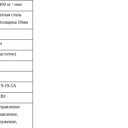
40
0 кг / мин
ат
ная сталь
 толщина 10мм
н
астотое)
 9-19-5А
кВт
правление
равлени
е
,
ружение,