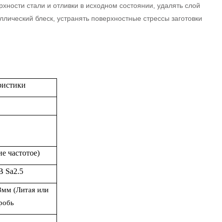
ности стали и отливки в исходном состоянии, удалять слой
ллический блеск, устранять поверхностные стрессы заготовки
ристики
ие частотое)
B Sa2.5
8
мм (Литая или
робь