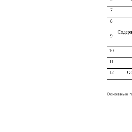
7
8
Содерж
9
10
11
12
Об
Основные п