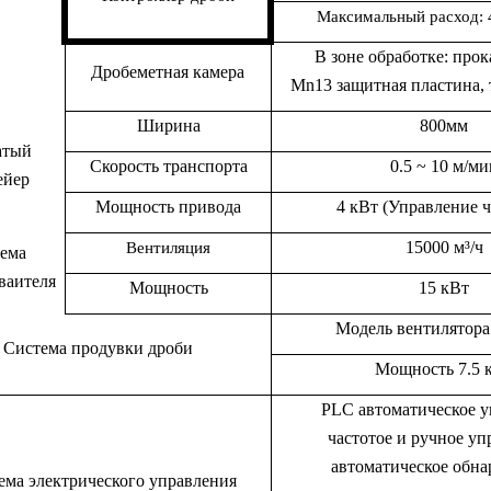
Максимальный расход:
В
зоне обработке
: прок
Дробеметная камера
Mn13
з
ащитная пластина
,
Ширина
8
00мм
атый
Скорость транспорта
0
.5
~
10
м/ми
ейер
Мощность привода
4
кВт
(Управление ч
15
000 м³/ч
Вентиляция
ема
ваителя
Мощность
15
кВт
Модель вентилятора
Система продувки дроби
Мощность 7.5 
PLC автоматическо
е
у
частото
е
и
ручно
е
уп
автоматическое обна
ема электрического управления