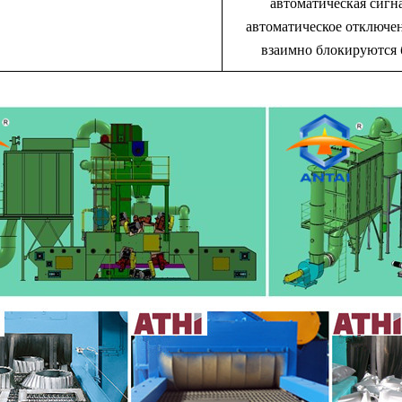
автоматическ
ая сигн
автоматическ
ое отключе
взаимно блокируются