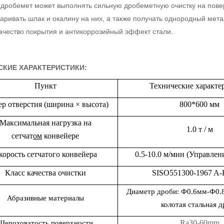
дробемет может выполнять сильную дробеметную очистку на поверх
аривать шлак и окалину на них, а также получать однородный мета
качество покрытия и антикоррозийный эффект стали.
СКИЕ ХАРАКТЕРИСТИКИ:
Пункт
Технические характе
ер отверстия
(ширина × высота)
8
00*600 мм
Максимальная нагрузка на
1.0 т / м
сетчат
ом
конвейер
е
корость
сет
ч
ат
ого конвейера
0.5-10.0 м/мин (Управлен
Класс качества
очистки
SISO551300-1967 A-
Диаметр дроби: Ф0.
6
мм-Ф0.
Абразивные материалы
колотая стальная д
Ra
30
-
6
0
m
m
Шероховатость поверхности