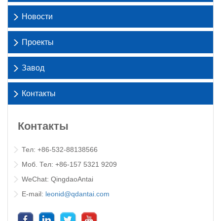
Новости
Проекты
Завод
Контакты
Контакты
Тел: +86-532-88138566
Моб. Тел: +86-157 5321 9209
WeChat: QingdaoAntai
E-mail:
leonid@qdantai.com