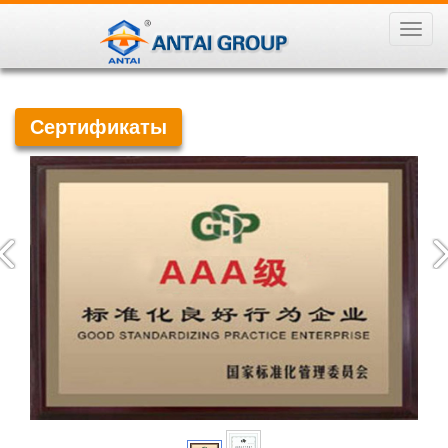
导
航
菜
单
Сертификаты