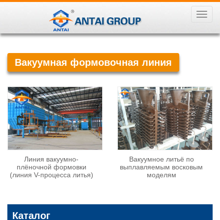
导
航
菜
单
Вакуумная формовочная линия
Линия вакуумно-
Вакуумное литьё по
плёночной формовки
выплавляемым восковым
(линия V-процесса литья)
моделям
Каталог