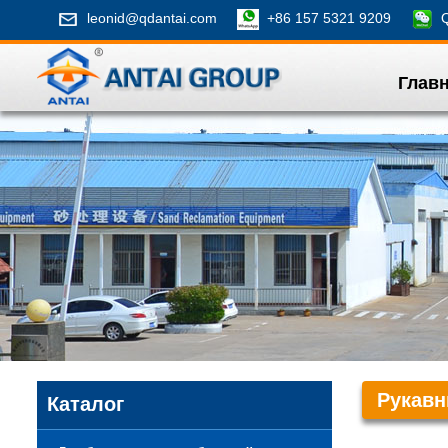
leonid@qdantai.com
+86 157 5321 9209
Qi
Глав
Рукав
Каталог