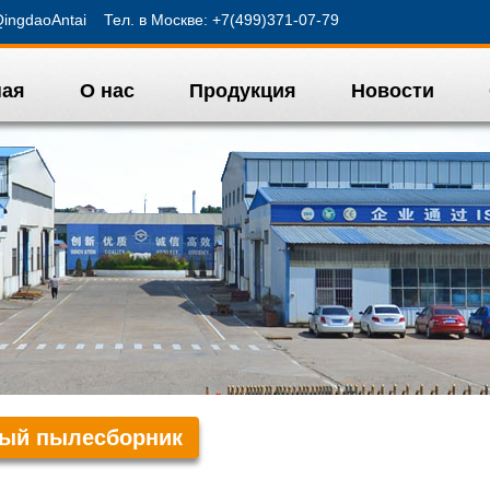
ngdaoAntai Тел. в Москве: +7(499)371-07-79
ная
О нас
Продукция
Новости
ный пылесборник