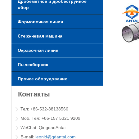
Дробеметное и дробеструйное
обор
Формовочная линия
Стержневая машина
Окрасочная линия
Пылесборник
Прочее оборудование
Контакты
Тел: +86-532-88138566
Моб. Тел: +86-157 5321 9209
WeChat: QingdaoAntai
E-mail:
leonid@qdantai.com