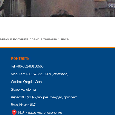
вку и получите прайс в течение 1 часа.
Контакты
Tel: +86-532-88138566
Моб. Тел: +8615753219209 (WhatsApp)
Wechat: QingdaoAntai
Skype: yangtonya
Адрес: КНР, г. Циндао, р-н. Хуандао, проспект
Века, Номер 867.
Найти наше местоположение