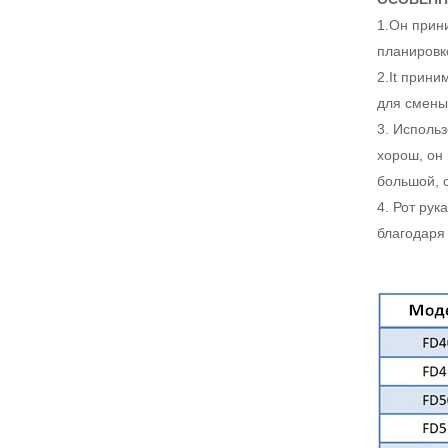
1.Он прин
планировк
2.It прин
для смены
3. Исполь
хорош, он
большой, 
4. Рот ру
благодаря