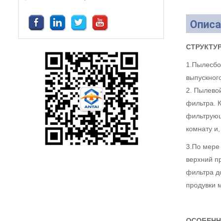
Описа
СТРУКТУР
1.Пылесбор
выпускного
2. Пылево
фильтра. 
фильтрующ
комнату и,
3.По мере
верхний п
фильтра д
продувки 
ОСОБЕНН