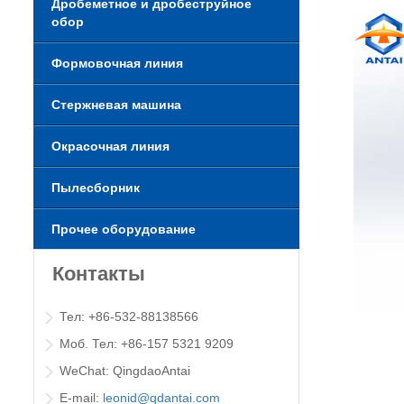
Дробеметное и дробеструйное
обор
Формовочная линия
Стержневая машина
Окрасочная линия
Пылесборник
Прочее оборудование
Контакты
Тел: +86-532-88138566
Моб. Тел: +86-157 5321 9209
WeChat: QingdaoAntai
E-mail:
leonid@qdantai.com