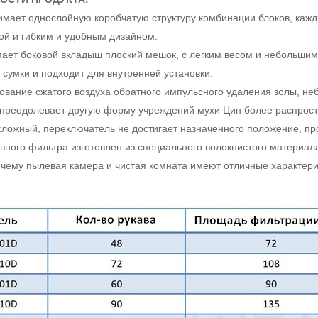
имает однослойную коробчатую структуру комбинации блоков, кажды
ой и гибким и удобным дизайном.
имает боковой вкладыш плоский мешок, с легким весом и небольшим
 сумки и подходит для внутренней установки.
зование сжатого воздуха обратного импульсного удаления золы, не
 преодолевает другую форму учреждений мухи Цин более распрост
сложный, переключатель не достигает назначенного положение, пр
кавного фильтра изготовлен из специального волокнистого материа
 чему пылевая камера и чистая комната имеют отличные характер