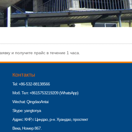
вку и получите прайс в течение 1 часа.
Контакты
Tel: +86-532-88138566
Моб. Тел: +8615753219209 (WhatsApp)
Wechat: QingdaoAntai
Skype: yangtonya
Адрес: КНР, г. Циндао, р-н. Хуандао, проспект
Века, Номер 867.