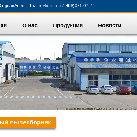
ngdaoAntai Тел. в Москве: +7(499)371-07-79
ная
О нас
Продукция
Новости
ный пылесборник