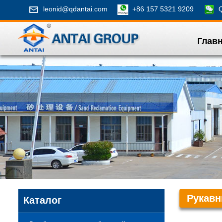
leonid@qdantai.com
+86 157 5321 9209
Qi
Глав
Рукав
Каталог