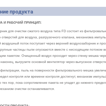
ние продукта
А И РАБОЧИЙ ПРИНЦИП:
ник для очистки сжатого воздуха типа FD состоит из фильтровальн
 отверстий для воздуха, разгрузочного клапана, механизма импульс
й воздушный поток поступает через верхний воздухозаборник и пр
Крупные частицы пыли опускаются вместе с нисходящим потоком в
им пакетом. Очищенный воздух проходит через стенку мешка через
 наконец, выгрузите основной вентилятор через выпускное отверст
 фильтрации, пыль на поверхности фильтровального мешка увеличи
редел контроля или времени контроля достигнут, механизм импульс
о тех пор, пока сопротивление пакета не упадет до нижнего преде
механизм очистки останавливается.
ОСТИ ПРОДУКТА: