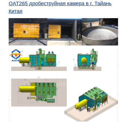
QAT265 дробеструйная камера в г. Тайань
Китая