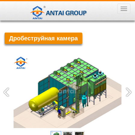
导
航
菜
单
Дробеструйная камера