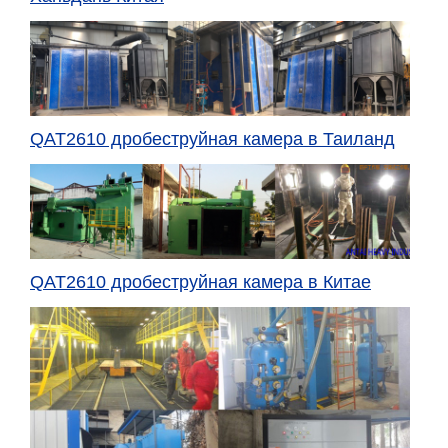
QAT2610 дробеструйная камера
в
Таиланд
QAT2610 дробеструйная камера
в Китае