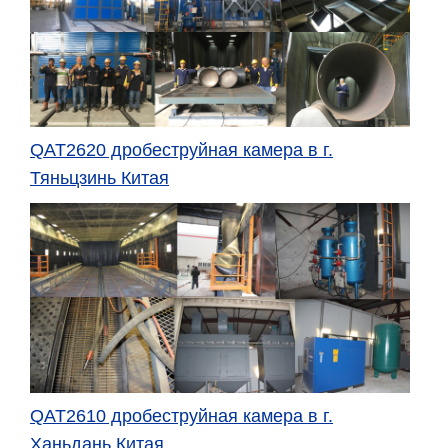
QAT2620 дробеструйная камера
в
г.
Тяньцзинь Китая
QAT2610 дробеструйная камера
в
г.
Ханьдань Китая