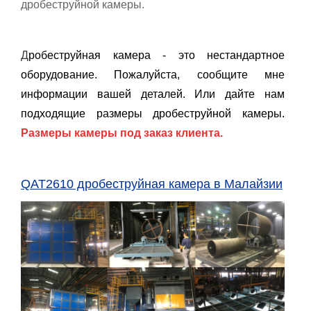
дробеструйной камеры.
Д
робеструйная камера -
это нестандартное
оборудование
. Пожалуйста, сообщите мне
информации вашей деталей. Или дайте нам
подходящие размеры дробеструйной камеры.
Раз
меры камеры под заказ клиента.
QAT2610 дробеструйная камера
в
Малайзии