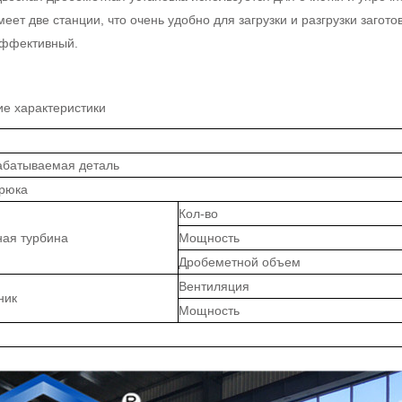
еет две станции, что очень удобно для загрузки и разгрузки заго
эффективный.
ие характеристики
абатываемая деталь
крюка
Кол-во
ая турбина
Мощность
Дробеметной объем
Вентиляция
ник
Мощность