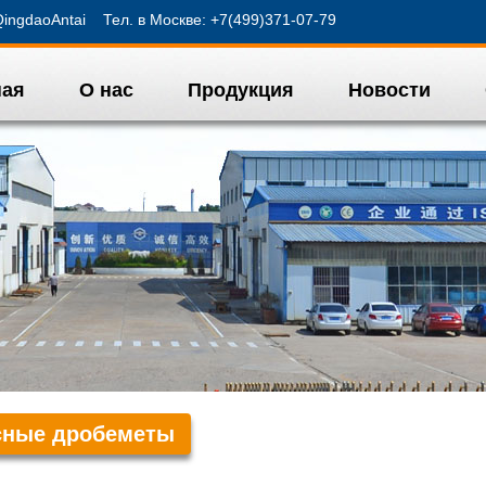
ngdaoAntai Тел. в Москве: +7(499)371-07-79
ная
О нас
Продукция
Новости
сные дробеметы