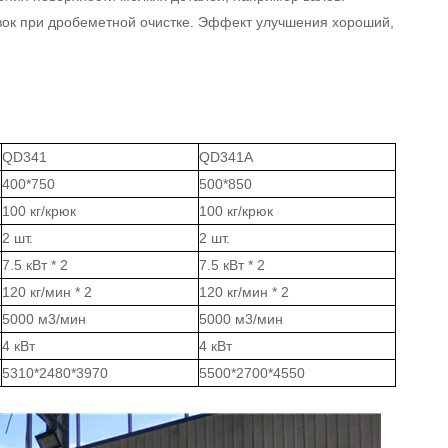
товок при дробеметной очистке. Эффект улучшения хороший,
QD341
QD341A
400*750
500*850
100 кг/крюк
100 кг/крюк
2 шт.
2 шт.
7.5 кВт * 2
7.5 кВт * 2
120 кг/мин * 2
120 кг/мин * 2
5000 м3/мин
5000 м3/мин
4 кВт
4 кВт
5310*2480*3970
5500*2700*4550