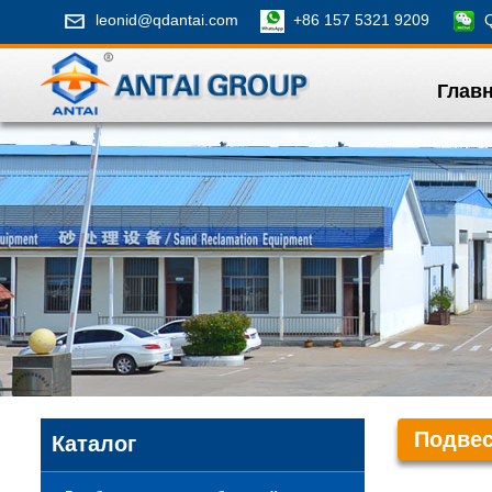
leonid@qdantai.com
+86 157 5321 9209
Qi
Глав
Подве
Каталог