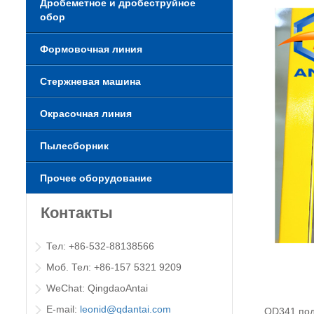
Дробеметное и дробеструйное
обор
Формовочная линия
Стержневая машина
Окрасочная линия
Пылесборник
Прочее оборудование
Контакты
Тел: +86-532-88138566
Моб. Тел: +86-157 5321 9209
WeChat: QingdaoAntai
E-mail:
leonid@qdantai.com
QD341 под