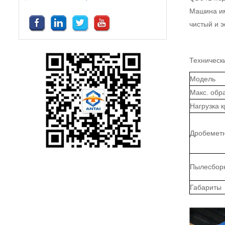
Машина им
чистый и 
Техническ
Модель
Макс. обр
Нагрузка 
Дробеметн
Пылесбор
Габариты