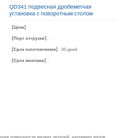
QD341 подвесная дробеметная
установка с поворотным столом
【
Цена
】:
【
Порт отгрузки
】:
【
Срок изготовления
】:30 дней
【
Срок монтажа
】:
ения поверхности мелких деталей, например валов.