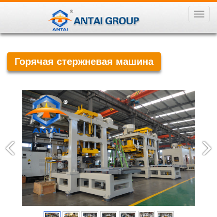
导
航
菜
单
Горячая стержневая машина