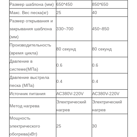
Размер шаблона (мм)
650*450
850*650
Макс. Вес песка
(кг)
25
40
Размер открывания и
закрывания шаблона
330~700
450~850
(мм)
Производительность
80 секунд
80 секунд
(время цикла)
Давление в
0.6
0.6
системе
(МПа)
Давление выстрела
0.4
0.4
песка (МПа)
Источник питания
AC380V
-
220V
AC380V-
220V
Электрический
Электрический
Метод нагрева
нагрев
нагрев
Мощность
электрического
25
30
обогрева(кВт)